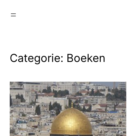
Ga
naar
de
inhoud
Categorie:
Boeken