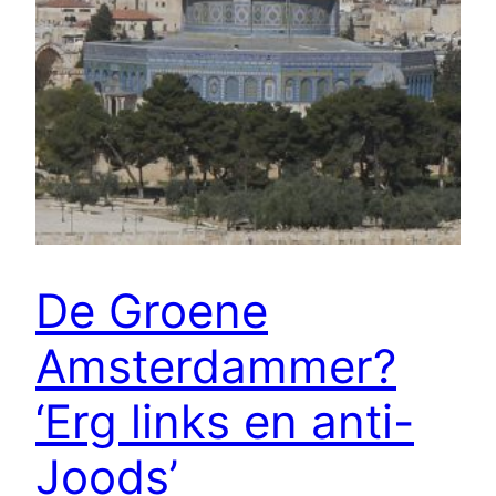
De Groene
Amsterdammer?
‘Erg links en anti-
Joods’